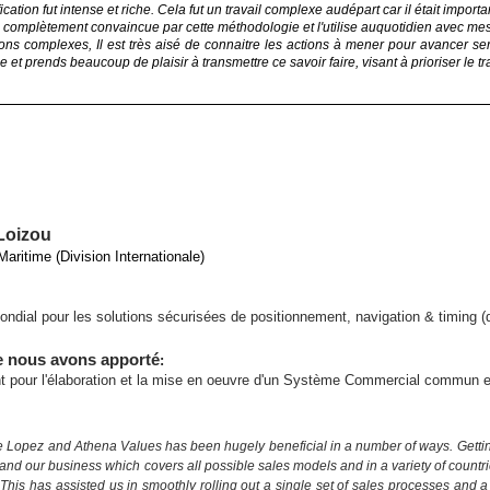
ification fut intense et riche. Cela fut un travail complexe audépart car il était importa
s complètement convaincue par cette méthodologie et l'utilise auquotidien avec mes
ions complexes, Il est très aisé de connaitre les actions à mener pour avancer 
e et prends beaucoup de plaisir à transmettre ce savoir faire, visant à prioriser le t
Loizou
Maritime (Division Internationale)
ndial pour les solutions sécurisées de positionnement, navigation & timing (
e nous avons apporté
:
our l'élaboration et la mise en oeuvre d'un Système Commercial commun e
 Lopez and Athena Values has been hugely beneficial in a number of ways. Getting
tand our business which covers all possible sales models and in a variety of count
. This has assisted us in smoothly rolling out a single set of sales processes and