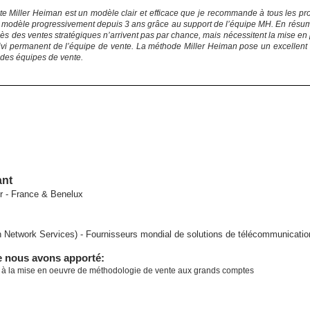
e Miller Heiman est un modèle clair et efficace que je recommande à tous les pro
 modèle progressivement depuis 3 ans grâce au support de l’équipe MH. En résumé
ès des ventes stratégiques n’arrivent pas par chance, mais nécessitent la mise en 
uivi permanent de l’équipe de vente. La méthode Miller Heiman pose un excellent ca
des équipes de vente.
ant
r - France & Benelux
 Network Services) - Fournisseurs mondial de solutions de télécommunication
e nous avons apporté:
 la mise en oeuvre de méthodologie de vente aux grands comptes