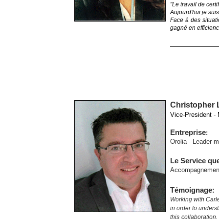
"Le travail de cert
Aujourd'hui je sui
Face à des situat
gagné en efficienc
Christopher 
Vice-President - 
Entreprise
:
Orolia -
Leader mo
Le Service qu
Accompagnement p
Témoignage:
Working with Carle
in order to unders
this collaboration