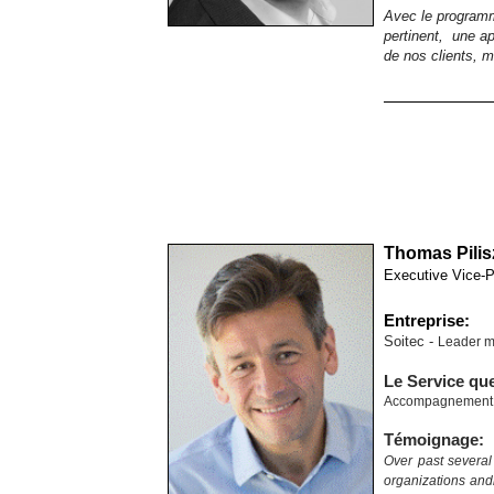
Avec le program
pertinent, une ap
de nos clients, m
Thomas Pili
Executive Vice-P
Entreprise:
Soitec -
Leader m
Le Service qu
Accompagnement à
Témoignage:
Over past several
organizations and