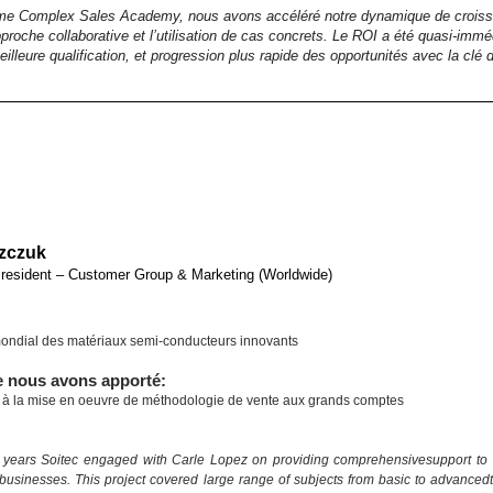
me Complex Sales Academy, nous avons accéléré notre dynamique de croiss
proche collaborative et l’utilisation de cas concrets. Le ROI a été quasi-imméd
eilleure qualification, et progression plus rapide des opportunités avec la clé 
szczuk
resident – Customer Group & Marketing (Worldwide)
ondial des matériaux semi-conducteurs innovants
e nous avons apporté:
 la mise en oeuvre de méthodologie de vente aux grands comptes
 years Soitec engaged with Carle Lopez on providing comprehensivesupport to 
businesses. This project covered large range of subjects from basic to advancedt