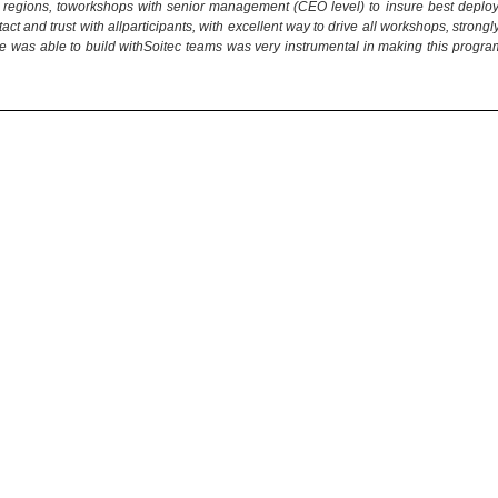
 regions, toworkshops with senior management (CEO level) to insure best deplo
ntact and trust with allparticipants, with excellent way to drive all workshops, stro
e was able to build withSoitec teams was very instrumental in making this program 