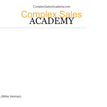
ComplexSalesAcademy.com
 (Miller Heiman)