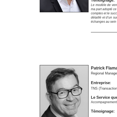
Témoignage:
Le modèle de vent
ma part adopté ce
comptes et le succ
détaillé et d’un s
échanges au sein 
Patrick Flam
Regional Manage
Entreprise
:
TNS (Transaction
Le Service qu
Accompagnement à
Témoignage: