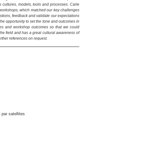
s cultures, models, tools and processes. Carle
ed workshops, which matched our key challenges
stions, feedback and validate our expectations
the opportunity to set the tone and outcomes in
ables and workshop outcomes so that we could
the field and has a great cultural awareness of
urther references on request.
par satellites