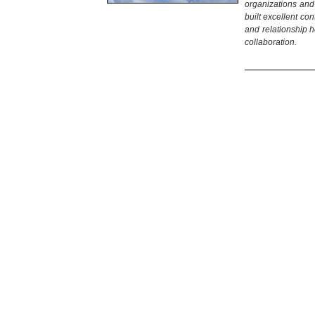
organizations and
built excellent co
and relationship h
collaboration.