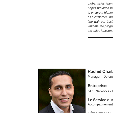
global sales team,
Lopez provided the
to ensure a higher
as a customer. Ind
line with our bus
validate the progr
the sales function
Rachid Chaib
Manager - Defenc
Entreprise
:
SES Networks - F
Le Service qu
Accompagnement à