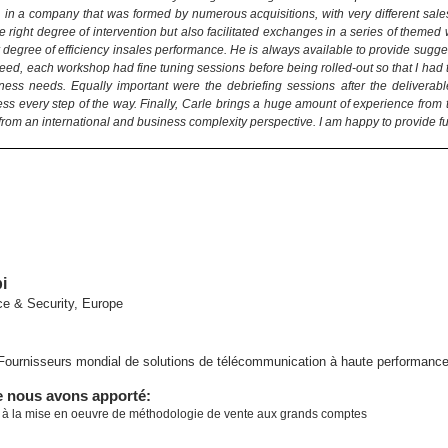
 in a company that was formed by numerous acquisitions, with very different sale
 right degree of intervention but also facilitated exchanges in a series of them
 degree of efficiency insales performance. He is always available to provide sugge
eed, each workshop had fine tuning sessions before being rolled-out so that I had 
iness needs. Equally important were the debriefing sessions after the deliver
ess every step of the way. Finally, Carle brings a huge amount of experience from 
 from an international and business complexity perspective. I am happy to provide f
i
e & Security, Europe
ournisseurs mondial de solutions de télécommunication à haute performance 
e nous avons apporté:
 la mise en oeuvre de méthodologie de vente aux grands comptes