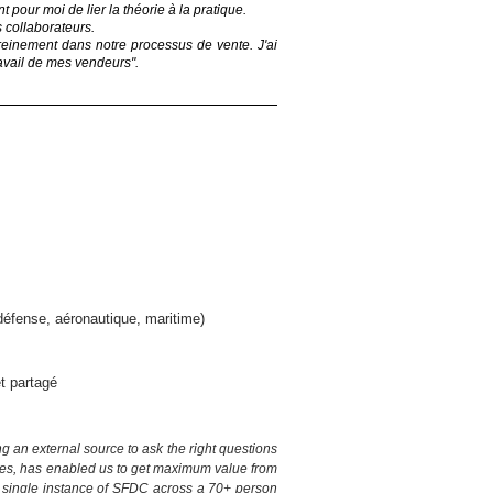
nt pour moi de lier la théorie à la pratique.
 collaborateurs.
sereinement dans notre processus de vente.
J'ai
ravail de mes vendeurs".
défense, aéronautique, maritime)
t partagé
 an external source to ask the right questions
ries, has enabled us to get maximum value from
 a single instance of SFDC across a 70+ person