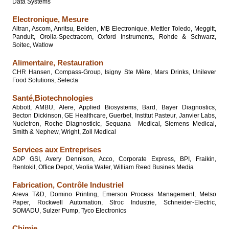
Data Systems
Electronique, Mesure
Altran, Ascom, Anritsu, Belden, MB Electronique, Mettler Toledo, Meggitt,
Panduit, Orolia-Spectracom, Oxford Instruments, Rohde & Schwarz,
Soitec, Watlow
Alimentaire, Restauration
CHR Hansen, Compass-Group,
Isigny Ste Mère,
Mars Drinks, Unilever
Food Solutions, Selecta
Santé,Biotechnologies
Abbott, AMBU, Alere, Applied Biosystems, Bard, Bayer Diagnostics,
Becton Dickinson, GE Healthcare, Guerbet, Institut Pasteur, Janvier Labs,
Nucletron, Roche Diagnosticic, Sequana Medical, Siemens Medical,
Smith & Nephew, Wright, Zoll Medical
Services aux Entreprises
ADP GSI, Avery Dennison, Acco, Corporate Express, BPI, Fraikin,
Rentokil, Office Depot, Veolia Water, William Reed Busines Media
Fabrication, Contrôle Industriel
Areva T&D, Domino Printing, Emerson Process Management, Metso
Paper, Rockwell Automation, Stroc Industrie, Schneider-Electric,
SOMADU, Sulzer Pump, Tyco Electronics
Chimie