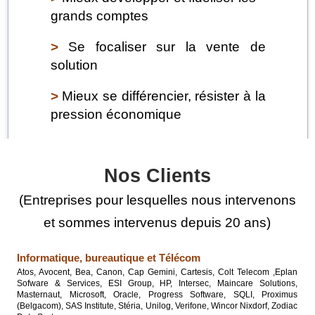
grands comptes
>
Se focaliser sur la vente de
solution
>
Mieux se différencier, résister à la
pression économique
>
Améliorer la précision des
prévisions de vente
Nos Clients
>
Renforcer l'alignement des
(Entreprises pour lesquelles nous intervenons
équipes suite à un changement
et sommes intervenus depuis 20 ans)
d’organisation
Informatique, bureautique et Télécom
Atos, Avocent, Bea, Canon, Cap Gemini, Cartesis, Colt Telecom ,Eplan
Sofware & Services, ESI Group, HP, Intersec, Maincare Solutions,
Masternaut, Microsoft, Oracle, Progress Software, SQLI, Proximus
(Belgacom), SAS Institute, Stéria, Unilog, Verifone, Wincor Nixdorf, Zodiac