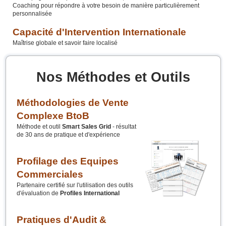
Coaching pour répondre à votre besoin de manière particulièrement
personnalisée
Capacité d'Intervention Internationale
Maîtrise globale et savoir faire localisé
Impacts et Résultats
Une focalisation exclusive sur l'atteinte de vos objectifs
Nos Méthodes et Outils
Méthodologies de Vente
Complexe BtoB
Méthode et outil
Smart Sales Grid
- résultat
de 30 ans de pratique et d'expérience
Profilage des Equipes
Commerciales
Partenaire certifié sur l'utilisation des outils
d'évaluation de
Profiles International
Pratiques d'Audit &