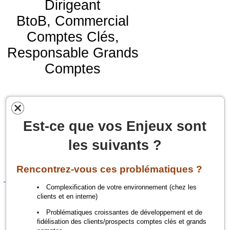
Dirigeant
BtoB,
Commercial
Comptes Clés,
Responsable Grands
Comptes
Voici notre objectif:
Vous Aider à Obtenir
Est-ce que vos Enjeux sont
plus de
les suivants ?
Résultats
et
avec
plus
d'Efficience
Rencontrez-vous ces problématiques ?
Co
mplexification de votre environnement (chez les
clients et en interne)
Problématiques croissantes de développement et de
fidélisation des clients/prospects comptes clés et grands